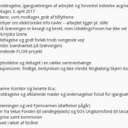
nddragelse, igangsætningen af arbejdet og forventet indvielse aug/s
tages 2. april 2017
ører, som modtages godt af tilflytterne
byer om elektroniske info-tavler – arbejdet ligger pt. stille
å Grønningen er besøgt og beset, men UdviklingsForum har ikke set
ark/Hydra Grene
eltagelse og godt forløb trods svingende vejr
ridor (vandværket på Grønningen)
spændende FLOW-projekt
dligeholdelse og deltaget i en række sammenhænge
masponsorer, frivillige, bestyrelsen og ikke mindst Ringkøbing-Skjer
ne Korridor og berørte bl.a.:
nddragelse og afklarende møder og undersøgelser forud for igangsæ
rønningen og ved Fjernvarmen (drøftelser pågår)
r fra Velux-Fonden (til vandlegeplads) og SG’s Ungdomsfond (til tarz
reprise samt kommunen
iet i løbet af foråret