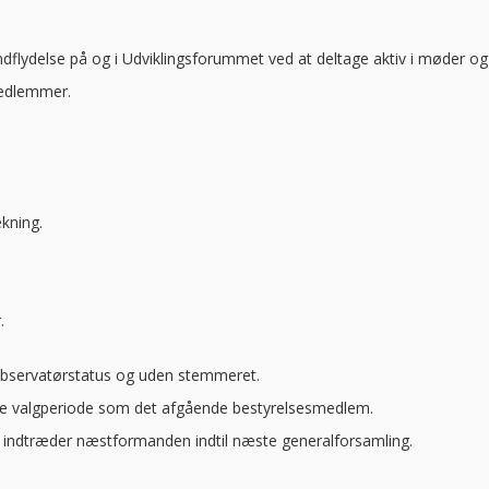
indflydelse på og i Udviklingsforummet ved at deltage aktiv i møder o
medlemmer.
kning.
.
bservatørstatus og uden stemmeret.
me valgperiode som det afgående bestyrelsesmedlem.
, indtræder næstformanden indtil næste generalforsamling.