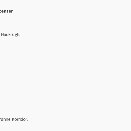
center
e Haukrogh.
rønne Korridor.