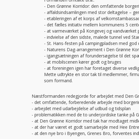
- Den Grønne Korridor: den omfattende borgeri
- affaldsindsamlingen med stor deltagelse – gen
- etableringen af et korps af velkomstambassad
- det fælles initiativ mellem kommunens 5 center
- at varmeværket på Kongevej og vandværket p
- indvielse af den sidste, malede tunnel ved St
- St. Hans-festen på campingpladsen med god d
- Naturens Dag-arrangement i Den Grønne Kor
- igangsætningen af forundersøgelse til det 
- at mobilscenen kører godt og bruges
- at foreningen igen har foretaget diverse ve
Mette udtrykte en stor tak til medlemmer, fir
som formand.
Næstformanden redegjorde for arbejdet med Den Grøn
- det omfattende, forberedende arbejde med borgeri
- arbejdet med udarbejdelse af udbud og tidsplan
- problematikken med de to underjordiske tanke på G
- at Den Grønne Korridor med tak har modtaget midle
- at der har været et godt samarbejde med Hee Ent
- at den nye bro i Byengen, Grenes Bro, forventes indv