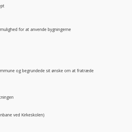
ept
 mulighed for at anvende bygningerne
n Kommune og begrundede sit ønske om at fratræde
tningen
anbane ved Kirkeskolen)