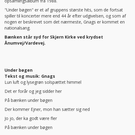
opsamlingsalbum
fra 1988.
"Under bøgen" er et af gruppens største hits, som de fortsat
spiller til koncerter mere end 44 år efter udgivelsen,
og som af
nogen er beskrevet som det nærmeste, Gnags er kommet en
nationalsang
.
Bænken står syd for Skjern Kirke ved krydset
Ånumvej/Vardevej.
Under bøgen
Tekst og musik: Gnags
Lun luft og lysegrøn solspættet himmel
Det er forår og jeg sidder her
På bænken under bøgen
Der kommer Ejner, mon han sætter sig ned
Jo jo, der ka godt være fler
På bænken under bøgen